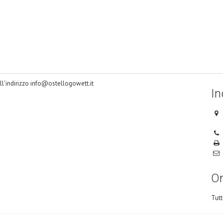
ll'indirizzo info@ostellogowett.it
In
Or
Tutt